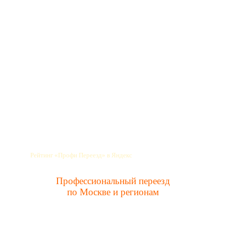
Профессиональный переезд
по Москве и регионам
info@profipereezd.ru
Новости
Прием заявок: 9:00 до 21:00
Время работы: 24/7
Прочитать отзывы
Рейтинг «Профи Переезд» в Яндекс
Профессиональный переезд
по Москве и регионам
Заказать услуги