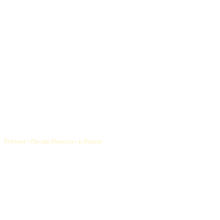
Профессиональный переезд
по Москве и регионам
info@profipereezd.ru
Новости
Прием заявок: 9:00 до 21:00
Время работы: 24/7
Прочитать отзывы
Рейтинг «Профи Переезд» в Яндекс