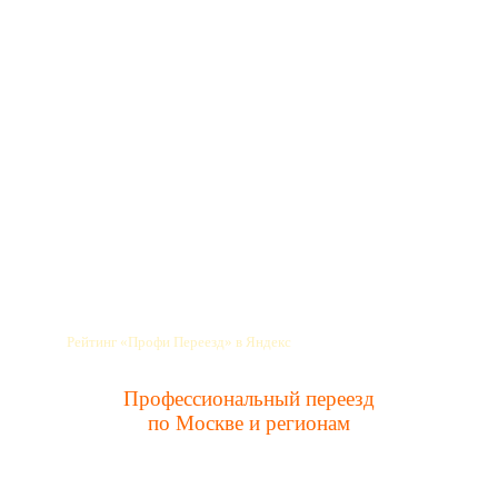
Профессиональный переезд
по Москве и регионам
info@profipereezd.ru
Новости
Прием заявок: 9:00 до 21:00
Время работы: 24/7
Прочитать отзывы
Рейтинг «Профи Переезд» в Яндекс
Профессиональный переезд
по Москве и регионам
Заказать услуги