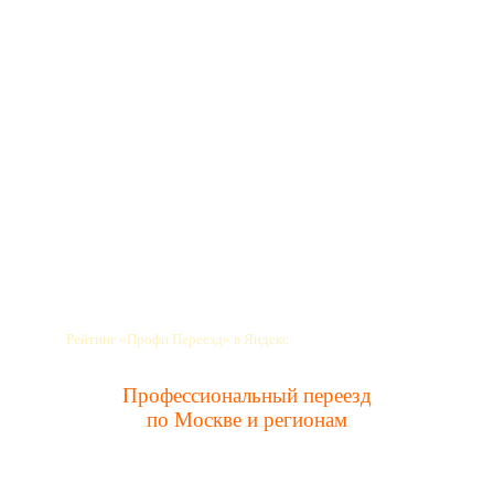
Профессиональный переезд
по Москве и регионам
info@profipereezd.ru
Новости
Прием заявок: 9:00 до 21:00
Время работы: 24/7
Прочитать отзывы
Рейтинг «Профи Переезд» в Яндекс
Профессиональный переезд
по Москве и регионам
Заказать услуги