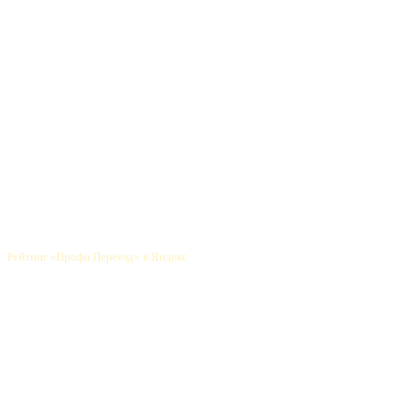
Профессиональный переезд
по Москве и регионам
info@profipereezd.ru
Новости
Прием заявок: 9:00 до 21:00
Время работы: 24/7
Прочитать отзывы
Рейтинг «Профи Переезд» в Яндекс