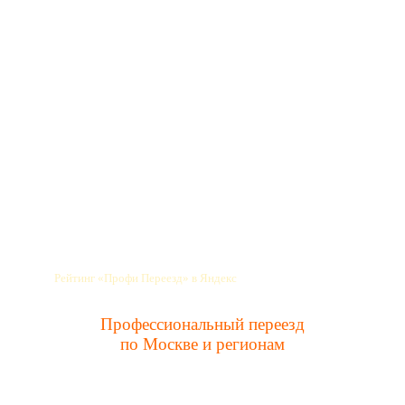
Профессиональный переезд
по Москве и регионам
info@profipereezd.ru
Новости
Прием заявок: 9:00 до 21:00
Время работы: 24/7
Прочитать отзывы
Рейтинг «Профи Переезд» в Яндекс
Профессиональный переезд
по Москве и регионам
Заказать услуги